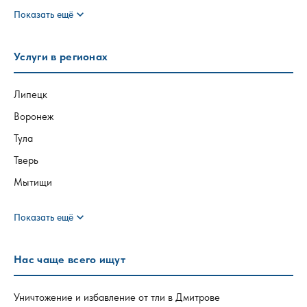
expand_more
Показать ещё
Услуги в регионах
Липецк
Воронеж
Тула
Тверь
Мытищи
expand_more
Показать ещё
Нас чаще всего ищут
Уничтожение и избавление от тли в Дмитрове