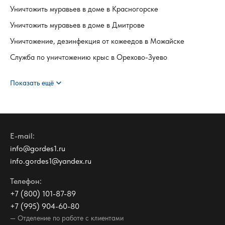
Уничтожить муравьев в доме в Красногорске
Уничтожить муравьев в доме в Дмитрове
Уничтожение, дезинфекция от кожеедов в Можайске
Служба по уничтожению крыс в Орехово-Зуево
expand_more
Показать ещё
E-mail:
info@gordes1.ru
info.gordes1@yandex.ru
Телефон:
+7 (800) 101-87-89
+7 (995) 904-60-80
— Отделение по работе с клиентами